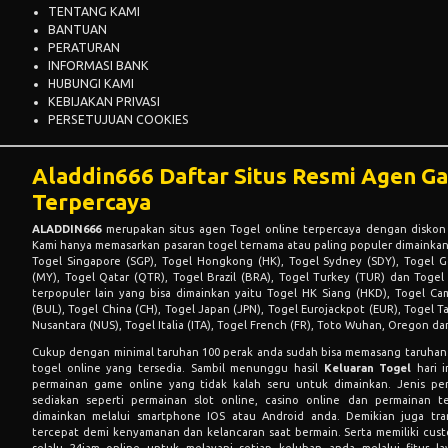
TENTANG KAMI
BANTUAN
PERATURAN
INFORMASI BANK
HUBUNGI KAMI
KEBIJAKAN PRIVASI
PERSETUJUAN COOKIES
Aladdin666 Daftar Situs Resmi Agen G
Terpercaya
ALADDIN666
merupakan situs agen Togel online terpercaya dengan diskon d
Kami hanya memasarkan pasaran togel ternama atau paling populer dimainkan
Togel Singapore (SGP), Togel Hongkong (HK), Togel Sydney (SDY), Togel G
(MY), Togel Qatar (QTR), Togel Brazil (BRA), Togel Turkey (TUR) dan Togel 
terpopuler lain yang bisa dimainkan yaitu Togel HK Siang (HKD), Togel Ca
(BUL), Togel China (CH), Togel Japan (JPN), Togel Eurojackpot (EUR), Togel 
Nusantara (NUS), Togel Italia (ITA), Togel French (FR), Toto Wuhan, Oregon d
Cukup dengan minimal taruhan 100 perak anda sudah bisa memasang taruhan 
togel online yang tersedia. Sambil menunggu hasil
Keluaran Togel
hari i
permainan game online yang tidak kalah seru untuk dimainkan. Jenis pe
sediakan seperti permainan slot online, casino online dan permainan 
dimainkan melalui smartphone IOS atau Android anda. Demikian juga tra
tercepat demi kenyamanan dan kelancaran saat bermain. Serta memiliki cust