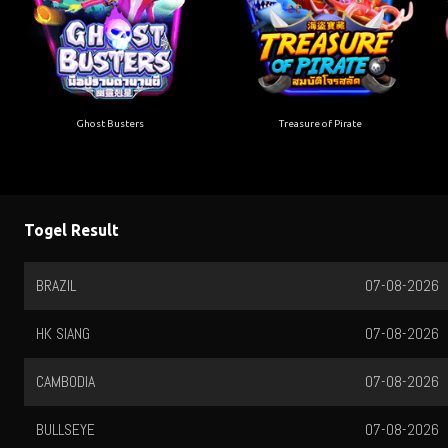
Ghost Busters
Treasure of Pirate
Togel Result
MALAYSIA
07-08-2026
PCSO
07-08-2026
TAIWAN
06-08-2026
TRAFFORD
06-08-2026