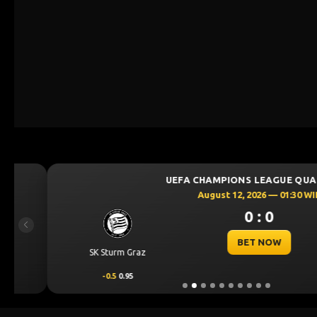
UEFA CHAMPIONS LEAGUE QUALIFIER
August 12, 2026 — 01:30 WIB
0 : 0
Previous
BET NOW
SK Sturm Graz
-0.5
0.95