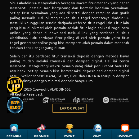
Situs Aladdin666 menyediakan beragam macam fitur menarik yang dapat
membantu pemain saat bergabung dan bermain kedalam permainan.
Setiap fitur permainan yang ada di sertai dengan tampilan dan grafik
paling menarik. Hal ini menjadikan situs togel terpercaya aladdin666
memiliki keunggulan sendiri daripada website situs togel lain. Fitur lain
yang bisa di nikmati oleh pemain adalah fitur login aplikasi togel toto
online yang dapat di download melalui link yang terdapat di situs
aladdin666. Lalu terdapat fitur paling di cari oleh pemain yaitu fitur
togel generator online yang bisa mempermudah pemain dalam menaruh
taruhan tebak angka yang di mau.
Selain dari itu terdapat fitur transaksi deposit dengan metode bayar
paling mudah melalui transaksi dari dompet digital. Hal ini tentu
membantu mengurangi waktu pemain yang tidak perlu repot harus ke
atm bank. Setiap pemain bisa bertransaksi deposit dari dompet digital
atau E-Wallet seperti DANA, GOPAY, OVO dan LINKAJA ataupun dompet
digital lainnya dengan minimal deposit hanya 10rb.
© 2015 - 2026 Copyright ALADDIN666.
All Rights Reserved.
LAPOR PUSAT
BERANDA
PROMOSI
EVENT
CHAT
LIVECHAT