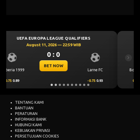
UEFA CHAMPIONS LEAGUE QUALIFIERS
August 11, 2026 — 22:59 WIB
0 : 0
Previous
Next
BET NOW
Bodo Glimt
Union Saint-Gilloise
0.75
0.77
-0.75
-0.95
TENTANG KAMI
BANTUAN
PERATURAN
INFORMASI BANK
HUBUNGI KAMI
KEBIJAKAN PRIVASI
PERSETUJUAN COOKIES