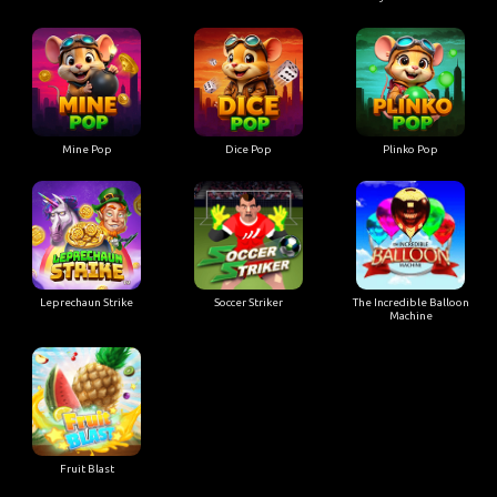
Mine Pop
Dice Pop
Plinko Pop
Leprechaun Strike
Soccer Striker
The Incredible Balloon
Machine
Fruit Blast