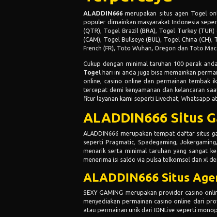
Rio Fantasia
Mus
ALADDIN666
merupakan situs agen Togel onl
populer dimainkan masyarakat Indonesia sepert
(QTR), Togel Brazil (BRA), Togel Turkey (TUR)
(CAM), Togel Bullseye (BUL), Togel China (CH),
French (FR), Toto Wuhan, Oregon dan Toto Mac
Cukup dengan minimal taruhan 100 perak anda 
Togel
hari ini anda juga bisa memainkan permai
online, casino online dan permainan tembak i
tercepat demi kenyamanan dan kelancaran saat 
fitur layanan kami seperti Livechat, Whatsapp at
Yakuza Honor
Sh
ALADDIN666 Situs Ga
ALADDIN666 merupakan tempat daftar situs gam
seperti Pragmatic, Spadegaming, Jokergaming
menarik serta minimal taruhan yang sangat ke
menerima isi saldo via pulsa telkomsel dan xl den
ALADDIN666 Situs Agen
SEXY GAMING merupakan provider casino online
menyediakan permainan casino online dari pro
atau permainan unik dari IDNLive seperti monopol
Mystic Potion
C