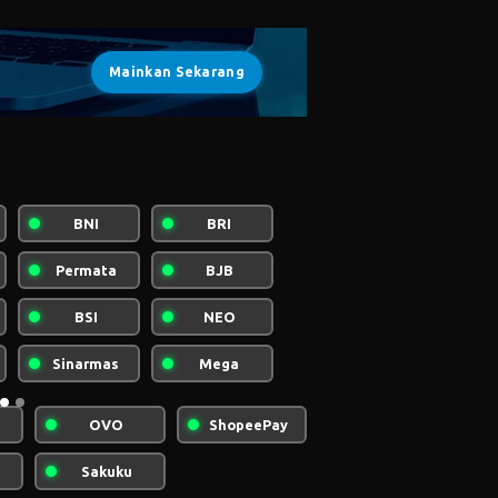
Mainkan Sekarang
nty:
Galaxy Miner
etel
OVO
ShopeePay
Sakuku