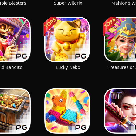
bie Blasters
Super Wildrix
Mahjong W
ld Bandito
Lucky Neko
Treasures of