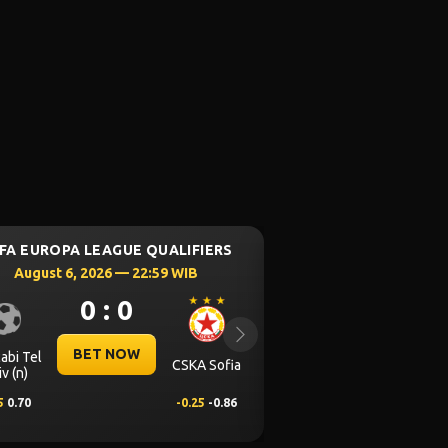
wn
/8/2026
5/8/2026
6/8/2026
APOOL DAY
BOLAPOOL NIGHT
634
2034
/8/2026
5/8/2026
yhem
Fortune Horse
FA EUROPA LEAGUE QUALIFIERS
August 7, 2026 — 02:00 WIB
0 : 0
Next
BET NOW
Heart of
nfica
Midlothian
5
0.70
-2.25
-0.86
ve of
Skylight Wonders