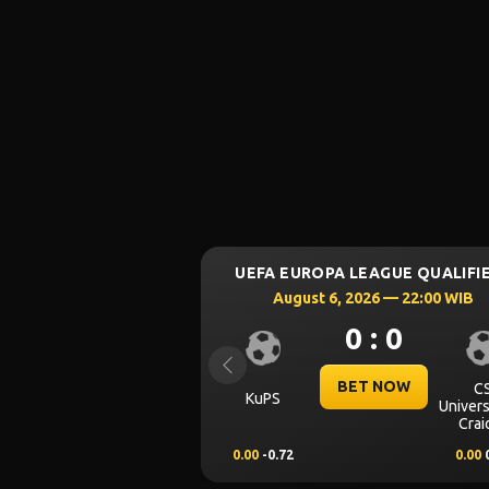
6/8/2026
5/8/2026
5/8/20
FRENCH
TOTO WU
9865
64
6/8/2026
6/8/20
Funky Fortunez
Pe
UEFA EUROPA LEAGUE QUALIFI
August 7, 2026 — 00:45 WIB
0 : 0
Previous
BET NOW
PAOK
Ander
0.5
0.66
-0.5
-
Forbidden Alchemy
Mythi