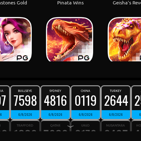
stones Gold
Pinata Wins
Geisha's Re
ktail Nights
Dragon Hatch 2
Jurassic Ki
IA
BULLSEYE
SYDNEY
CHINA
TURKEY
07
7598
4816
0119
2644
2
26
6/8/2026
6/8/2026
6/8/2026
6/8/2026
6
N
TRAFFORD
QATAR
UK6D
NUSANTARA
H
60
1338
5930
6170
2405
4
reat Icescape
Speed Winner
Reel Roya