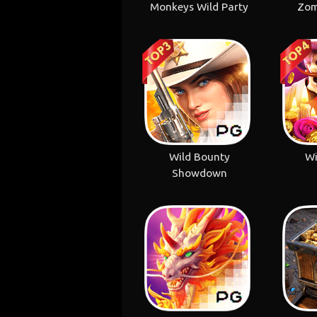
Monkeys Wild Party
Zom
Wild Bounty
Wi
Showdown