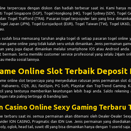
eum Mystery
Oishi Delights
Three Crazy P
ine terpercaya dengan diskon dan hadiah terbesar saat ini. Kami hanya 
i Togel Singapore (SGP), Togel Hongkong (HK), Togel Sydney (SDY), Togel G
 dan Togel Trafford (TRA). Pasaran togel terpopuler lain yang bisa dimain
 Togel Japan (JPN), Togel Eurojackpot (EUR), Togel Taiwan (TW), Togel UK6D, T
au.
sudah bisa memasang taruhan angka togel di setiap pasaran togel online 
nan game online yang tidak kalah seru untuk dimainkan. Jenis permainan game
kan yang juga dapat dimainkan melalui smartphone IOS atau Android anda.
bermain. Serta memiliki customer service profesional yang selalu 24jam onl
au media sosial lainnya.
ark Bounty
Zombie Outbreak
Futebol Fe
me Online Slot Terbaik Deposit 
e online slot terpercaya yang menyediakan ratusan jenis permainan slot d
, Habanero, CQ9, JILI, FastSpin, PG Soft, Playstar dan TopTrend Gaming
cil yang tentunya memberikan keuntungan lebih bagi anda. Saldo rekening
gan rate paling tertinggi di banding lain.
 Casino Online Sexy Gaming Terbaru 
 terbaru saat ini. semua permainan akan ditemani oleh Dealer-Dealer Sexy 
vider ION CASINO, Pragmatic dan IDN Live. Jenis permainan yang disediakan 
y, oglok, head tail, suwit dll yang bisa dimainkan hanya dengan 1 userid saja.
ash Mania
Fortune Dragon
Werewolf's 