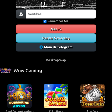
Remember Me
Masuk
Daftar Sekarang
Main di Telegram
Desktop
Wap
Wow Gaming
Crash Submarine Abyss
Color Game
Toss Coin