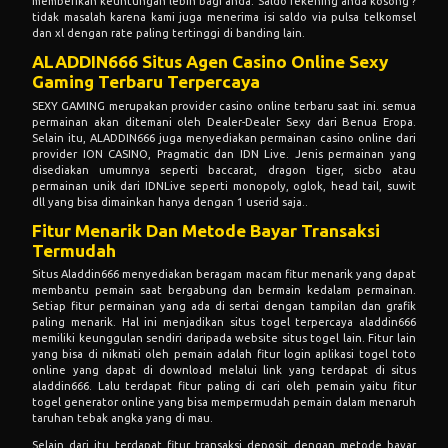
memberikan keuntungan lebih bagi anda. Saldo rekening anda kosong ?
tidak masalah karena kami juga menerima isi saldo via pulsa telkomsel
dan xl dengan rate paling tertinggi di banding lain.
ALADDIN666 Situs Agen Casino Online Sexy
Gaming Terbaru Terpercaya
SEXY GAMING merupakan provider casino online terbaru saat ini. semua
permainan akan ditemani oleh Dealer-Dealer Sexy dari Benua Eropa.
Selain itu, ALADDIN666 juga menyediakan permainan casino online dari
provider ION CASINO, Pragmatic dan IDN Live. Jenis permainan yang
disediakan umumnya seperti baccarat, dragon tiger, sicbo atau
permainan unik dari IDNLive seperti monopoly, oglok, head tail, suwit
dll yang bisa dimainkan hanya dengan 1 userid saja..
Fitur Menarik Dan Metode Bayar Transaksi
Termudah
Situs Aladdin666 menyediakan beragam macam fitur menarik yang dapat
membantu pemain saat bergabung dan bermain kedalam permainan.
Setiap fitur permainan yang ada di sertai dengan tampilan dan grafik
paling menarik. Hal ini menjadikan situs togel terpercaya aladdin666
memiliki keunggulan sendiri daripada website situs togel lain. Fitur lain
yang bisa di nikmati oleh pemain adalah fitur login aplikasi togel toto
online yang dapat di download melalui link yang terdapat di situs
aladdin666. Lalu terdapat fitur paling di cari oleh pemain yaitu fitur
togel generator online yang bisa mempermudah pemain dalam menaruh
taruhan tebak angka yang di mau.
Selain dari itu terdapat fitur transaksi deposit dengan metode bayar