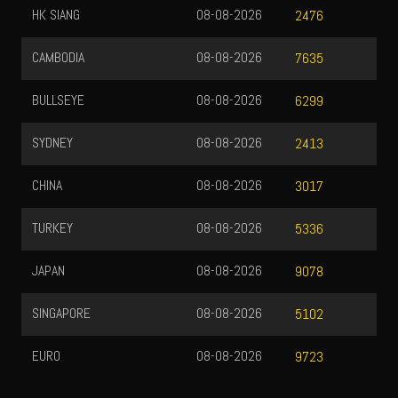
HK SIANG
08-08-2026
PCSO
2476
CAMBODIA
08-08-2026
TAIWAN
7635
BULLSEYE
08-08-2026
TRAFFO
6299
SYDNEY
08-08-2026
QATAR
2413
CHINA
08-08-2026
UK6D
3017
TURKEY
08-08-2026
NUSANT
5336
JAPAN
08-08-2026
HONGKO
9078
SINGAPORE
08-08-2026
ITALIA
5102
EURO
08-08-2026
GERMA
9723