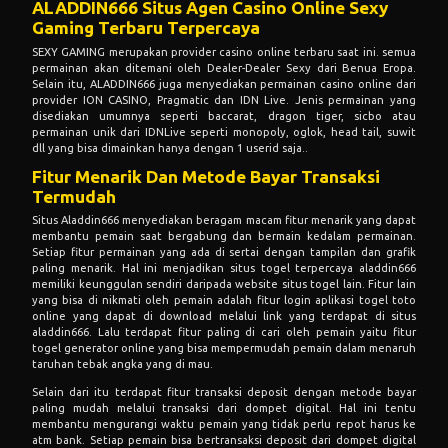
ALADDIN666 Situs Agen Casino Online Sexy
Gaming Terbaru Terpercaya
SEXY GAMING merupakan provider casino online terbaru saat ini. semua
permainan akan ditemani oleh Dealer-Dealer Sexy dari Benua Eropa.
Selain itu, ALADDIN666 juga menyediakan permainan casino online dari
provider ION CASINO, Pragmatic dan IDN Live. Jenis permainan yang
disediakan umumnya seperti baccarat, dragon tiger, sicbo atau
permainan unik dari IDNLive seperti monopoly, oglok, head tail, suwit
dll yang bisa dimainkan hanya dengan 1 userid saja..
Fitur Menarik Dan Metode Bayar Transaksi
Termudah
Situs Aladdin666 menyediakan beragam macam fitur menarik yang dapat
membantu pemain saat bergabung dan bermain kedalam permainan.
Setiap fitur permainan yang ada di sertai dengan tampilan dan grafik
paling menarik. Hal ini menjadikan situs togel terpercaya aladdin666
memiliki keunggulan sendiri daripada website situs togel lain. Fitur lain
yang bisa di nikmati oleh pemain adalah fitur login aplikasi togel toto
online yang dapat di download melalui link yang terdapat di situs
aladdin666. Lalu terdapat fitur paling di cari oleh pemain yaitu fitur
togel generator online yang bisa mempermudah pemain dalam menaruh
taruhan tebak angka yang di mau.
Selain dari itu terdapat fitur transaksi deposit dengan metode bayar
paling mudah melalui transaksi dari dompet digital. Hal ini tentu
membantu mengurangi waktu pemain yang tidak perlu repot harus ke
atm bank. Setiap pemain bisa bertransaksi deposit dari dompet digital