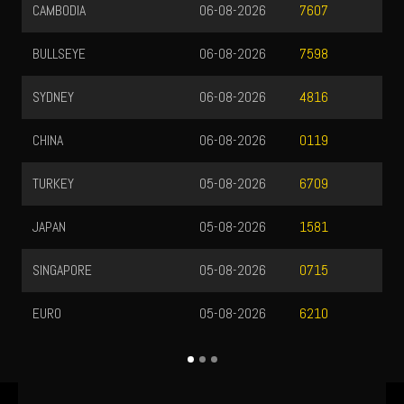
CAMBODIA
06-08-2026
TAIW
7607
BULLSEYE
06-08-2026
TRAF
7598
SYDNEY
06-08-2026
QATA
4816
CHINA
06-08-2026
UK6
0119
TURKEY
05-08-2026
NUSA
6709
JAPAN
05-08-2026
HONG
1581
SINGAPORE
05-08-2026
ITALI
0715
EURO
05-08-2026
GER
6210