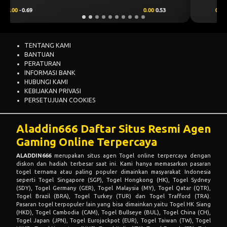
0.75
0.66
-0.75
-0.82
TENTANG KAMI
BANTUAN
PERATURAN
INFORMASI BANK
HUBUNGI KAMI
KEBIJAKAN PRIVASI
PERSETUJUAN COOKIES
Aladdin666 Daftar Situs Resmi Agen
Gaming Online Terpercaya
ALADDIN666
merupakan situs agen Togel online terpercaya dengan
diskon dan hadiah terbesar saat ini. Kami hanya memasarkan pasaran
togel ternama atau paling populer dimainkan masyarakat Indonesia
seperti Togel Singapore (SGP), Togel Hongkong (HK), Togel Sydney
(SDY), Togel Germany (GER), Togel Malaysia (MY), Togel Qatar (QTR),
Togel Brazil (BRA), Togel Turkey (TUR) dan Togel Trafford (TRA).
Pasaran togel terpopuler lain yang bisa dimainkan yaitu Togel HK Siang
(HKD), Togel Cambodia (CAM), Togel Bullseye (BUL), Togel China (CH),
Togel Japan (JPN), Togel Eurojackpot (EUR), Togel Taiwan (TW), Togel