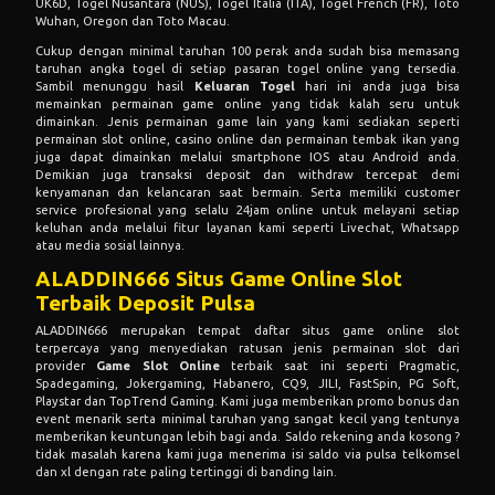
UK6D, Togel Nusantara (NUS), Togel Italia (ITA), Togel French (FR), Toto
Wuhan, Oregon dan Toto Macau.
Cukup dengan minimal taruhan 100 perak anda sudah bisa memasang
taruhan angka togel di setiap pasaran togel online yang tersedia.
Sambil menunggu hasil
Keluaran Togel
hari ini anda juga bisa
memainkan permainan game online yang tidak kalah seru untuk
dimainkan. Jenis permainan game lain yang kami sediakan seperti
permainan slot online, casino online dan permainan tembak ikan yang
juga dapat dimainkan melalui smartphone IOS atau Android anda.
Demikian juga transaksi deposit dan withdraw tercepat demi
kenyamanan dan kelancaran saat bermain. Serta memiliki customer
service profesional yang selalu 24jam online untuk melayani setiap
keluhan anda melalui fitur layanan kami seperti Livechat, Whatsapp
atau media sosial lainnya.
ALADDIN666 Situs Game Online Slot
Terbaik Deposit Pulsa
ALADDIN666 merupakan tempat daftar situs game online slot
terpercaya yang menyediakan ratusan jenis permainan slot dari
provider
Game Slot Online
terbaik saat ini seperti Pragmatic,
Spadegaming, Jokergaming, Habanero, CQ9, JILI, FastSpin, PG Soft,
Playstar dan TopTrend Gaming. Kami juga memberikan promo bonus dan
event menarik serta minimal taruhan yang sangat kecil yang tentunya
memberikan keuntungan lebih bagi anda. Saldo rekening anda kosong ?
tidak masalah karena kami juga menerima isi saldo via pulsa telkomsel
dan xl dengan rate paling tertinggi di banding lain.