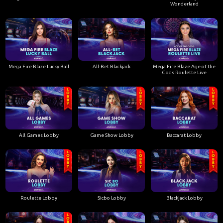
Wonderland
Mega Fire Blaze Lucky Ball
All-Bet Blackjack
Mega Fire Blaze Age of the
Gods Roulette Live
All Games Lobby
Game Show Lobby
Baccarat Lobby
Roulette Lobby
Sicbo Lobby
Blackjack Lobby