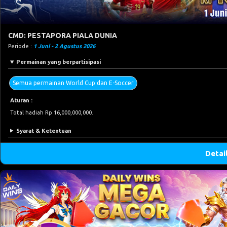
CMD: PESTAPORA PIALA DUNIA
Periode :
1 Juni - 2 Agustus 2026
Permainan yang berpartisipasi
Semua permainan World Cup dan E-Soccer
Aturan :
Total hadiah Rp 16,000,000,000.
Syarat & Ketentuan
Detai