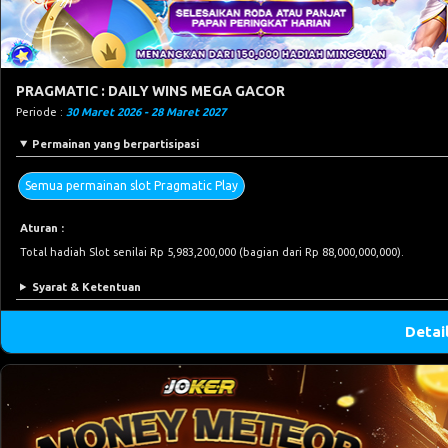
PRAGMATIC : DAILY WINS MEGA GACOR
Periode :
30 Maret 2026 - 28 Maret 2027
Permainan yang berpartisipasi
Semua permainan slot Pragmatic Play
Aturan :
Total hadiah Slot senilai Rp 5,983,200,000 (bagian dari Rp 88,000,000,000).
Syarat & Ketentuan
Detai