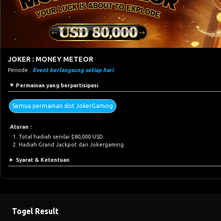
JOKER : MONEY METEOR
Periode :
Event berlangsung setiap hari
Permainan yang berpartisipasi
Semua permainan slot JokerGaming
Aturan :
Total hadiah senilai $80,000 USD.
Hadiah Grand Jackpot dari Jokergaming.
Syarat & Ketentuan
Togel Result