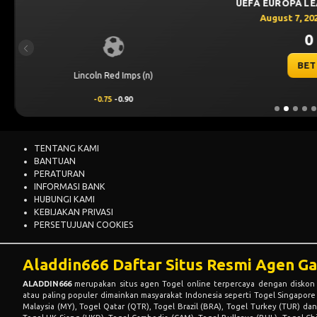
UEFA EUROPA LE
August 7, 20
0 
Previous
BET
Lincoln Red Imps (n)
-0.75
-0.90
TENTANG KAMI
BANTUAN
PERATURAN
INFORMASI BANK
HUBUNGI KAMI
KEBIJAKAN PRIVASI
PERSETUJUAN COOKIES
Aladdin666 Daftar Situs Resmi Agen G
ALADDIN666
merupakan situs agen Togel online terpercaya dengan diskon 
atau paling populer dimainkan masyarakat Indonesia seperti Togel Singapore
Malaysia (MY), Togel Qatar (QTR), Togel Brazil (BRA), Togel Turkey (TUR) dan